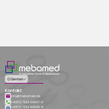
Select Language
German
Kontakt
info@mebamed.de
+49(0) 7532 44547-0
+49(0) 7532 44546-9